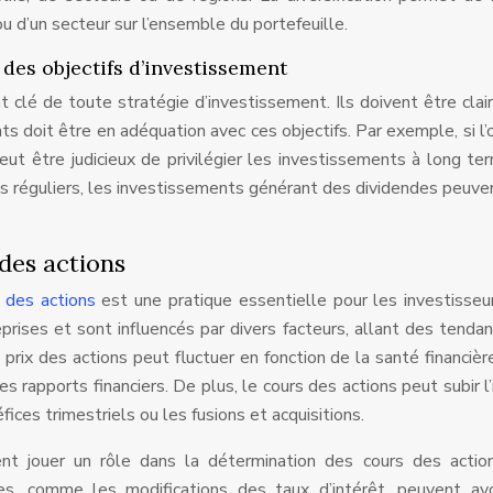
u d’un secteur sur l’ensemble du portefeuille.
 des objectifs d’investissement
 clé de toute stratégie d’investissement. Ils doivent être cla
ts doit être en adéquation avec ces objectifs. Par exemple, si l’o
 peut être judicieux de privilégier les investissements à long te
nus réguliers, les investissements générant des dividendes peuve
 des actions
s des actions
est une pratique essentielle pour les investisseu
eprises et sont influencés par divers facteurs, allant des tenda
prix des actions peut fluctuer en fonction de la santé financièr
s rapports financiers. De plus, le cours des actions peut subir l
ices trimestriels ou les fusions et acquisitions.
nt jouer un rôle dans la détermination des cours des action
es, comme les modifications des taux d’intérêt, peuvent avo