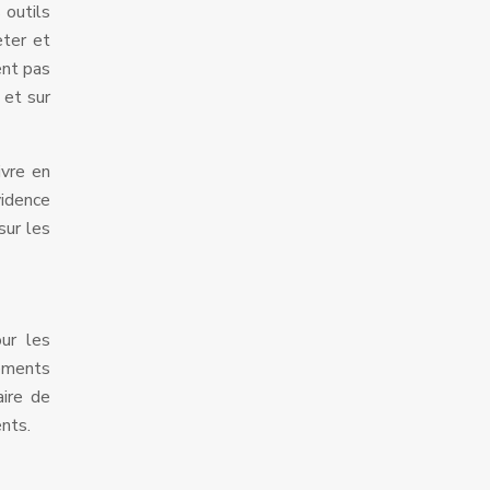
 outils
eter et
ent pas
 et sur
ivre en
vidence
sur les
our les
cements
aire de
nts.