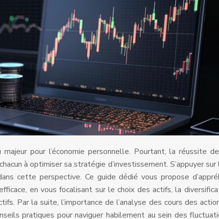
u majeur pour l’économie personnelle. Pourtant, la réussite d
chacun à optimiser sa stratégie d’investissement. S’appuyer sur l
 dans cette perspective. Ce guide dédié vous propose d’appr
fficace, en vous focalisant sur le choix des actifs, la diversifica
ifs. Par la suite, l’importance de l’analyse des cours des actio
nseils pratiques pour naviguer habilement au sein des fluctuat