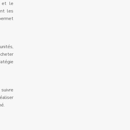
 et le
ont les
 permet
unités,
acheter
atégie
 suivre
éaliser
hé.