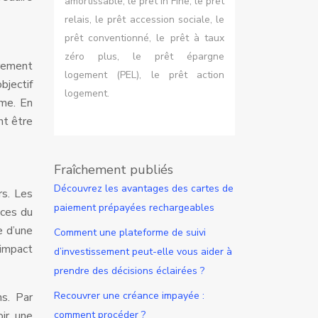
amortissable, le prêt In Fine, le prêt
relais, le prêt accession sociale, le
prêt conventionné, le prêt à taux
zéro plus, le prêt épargne
irement
logement (PEL), le prêt action
bjectif
logement.
rme. En
nt être
Fraîchement publiés
Découvrez les avantages des cartes de
rs. Les
paiement prépayées rechargeables
nces du
e d’une
Comment une plateforme de suivi
’impact
d’investissement peut-elle vous aider à
prendre des décisions éclairées ?
Recouvrer une créance impayée :
s. Par
comment procéder ?
ir une