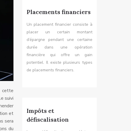
Placements financiers
Un placement financier consiste à
placer un certain montant
d’épargne pendant une certaine
durée dans une opération
financière qui offre un gain
potentiel. Il existe plusieurs types
de placements financiers.
e cette
e suivi
éhender
Impôts et
tion et
défiscalisation
ns sera
ions du