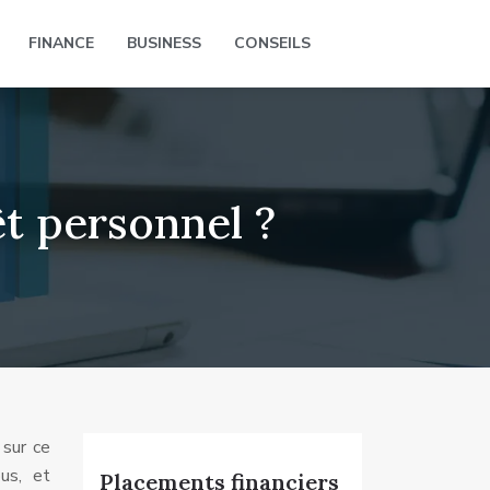
FINANCE
BUSINESS
CONSEILS
t personnel ?
 sur ce
us, et
Placements financiers