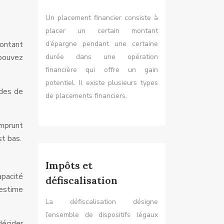
Un placement financier consiste à
placer un certain montant
ontant
d’épargne pendant une certaine
 pouvez
durée dans une opération
financière qui offre un gain
potentiel. Il existe plusieurs types
udes de
de placements financiers.
emprunt
st bas.
Impôts et
pacité
défiscalisation
 estime
La défiscalisation désigne
l’ensemble de dispositifs légaux
décider