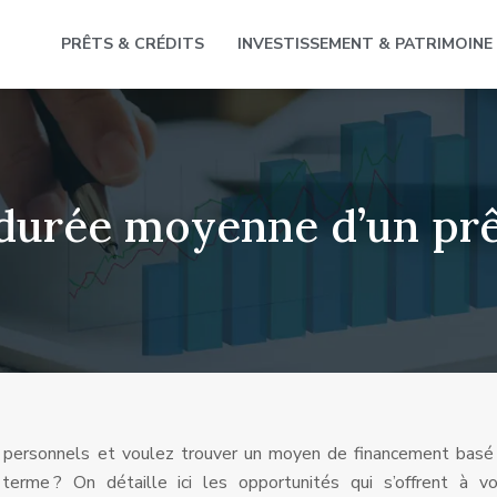
PRÊTS & CRÉDITS
INVESTISSEMENT & PATRIMOINE
a durée moyenne d’un prê
s personnels et voulez trouver un moyen de financement basé
erme ? On détaille ici les opportunités qui s’offrent à vo