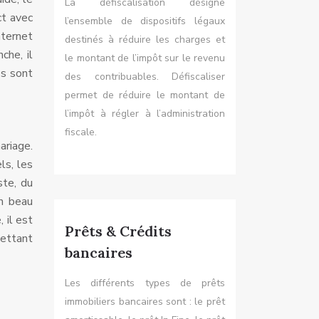
La défiscalisation désigne
ct avec
l’ensemble de dispositifs légaux
nternet
destinés à réduire les charges et
che, il
le montant de l’impôt sur le revenu
és sont
des contribuables. Défiscaliser
permet de réduire le montant de
l’impôt à régler à l’administration
fiscale.
ariage.
ls, les
ste, du
un beau
 il est
Prêts & Crédits
mettant
bancaires
Les différents types de prêts
immobiliers bancaires sont : le prêt