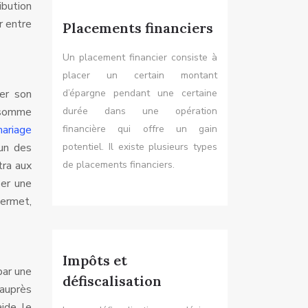
ibution
r entre
Placements financiers
Un placement financier consiste à
placer un certain montant
cer son
d’épargne pendant une certaine
e somme
durée dans une opération
ariage
financière qui offre un gain
’un des
potentiel. Il existe plusieurs types
tra aux
de placements financiers.
ser une
permet,
Impôts et
par une
défiscalisation
 auprès
ide, le