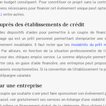
un budget conséquent. Pour concrétiser ce projet sans la contr
oyens nécessaires pour financer cet événement unique peut opte
 J
, entre autres.
 auprès des établissements de crédit
es dispositifs d’aides pour permettre à un couple de finan
mariage qui est un prêt personnel permettant d’emprunter un
nement inoubliable. Il faut noter que les
modalités du prêt m
ar ailleurs, en fonction de la situation professionnelle de l
er pour des chèques emploi service. La somme déployée permet
tre cela, en guise d’aide financière, une entreprise peut propo
sions exceptionnelles. Si la convention de l’établissement le 
d’épargne salariale.
ar une entreprise
 couple qui souhaite s’unir peut faire sponsoriser son événement 
assé, voir gratuitement ses services en échange d’une visibilité
nt même un financement global de la cérémonie. Pour obtenir l’a